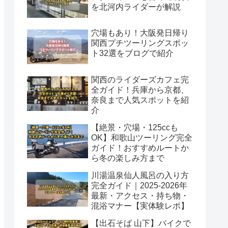
を北河内ライダーが解説
穴場もあり！大阪発日帰り
関西プチツーリングスポッ
ト32選をブログで紹介
関西のライダーズカフェ完
全ガイド！兵庫から京都、
奈良まで人気スポットを紹
介
【絶景・穴場・125ccも
OK】和歌山ツーリング完全
ガイド！おすすめルートか
ら冬の楽しみ方まで
川湯温泉仙人風呂の入り方
完全ガイド｜2025-2026年
最新・アクセス・持ち物・
混浴マナー【実体験レポ】
【出石そば 山下】バイクで