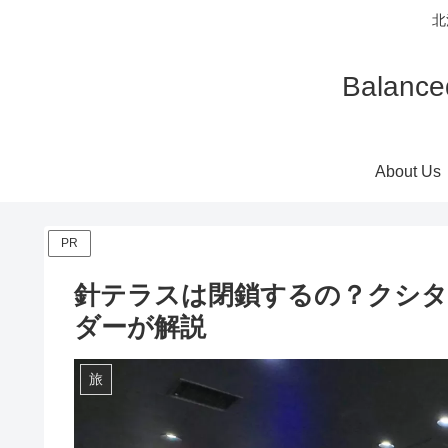
北
Balan
About Us
PR
針テラスは閉鎖するの？クシタ
ダーが解説
旅