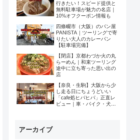
行きたい！スピード提供と
無料駐車場が魅力の名店｜
10%オフクーポン情報も
四條畷市（大阪）のパン屋
PANISTA｜ツーリングで寄
りたい大人のカレーパン
【駐車場完備】
【閉店】京都わづか火の丸
らーめん｜和束ツーリング
途中に立ち寄った思い出の
店
【奈良・生駒】大阪から少
し走る日にちょうどいい
「cafe処ヒパヒパ」正直レ
ビュー｜車・バイク・犬連
れOKcafe処ヒパヒパは「少
し走りたい日」にちょうど
いいカフェ
アーカイブ