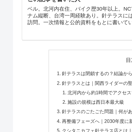
ベル。北河内在住、バイク歴30年以上。NC
ナム縦断、台湾一周経験あり。針テラスに
訪問。一次情報と公的資料をもとに書いて
目
針テラスは閉鎖するの？結論か
針テラスとは｜関西ライダーの
北河内から約1時間でアクセス
施設の規模は西日本最大級
針テラスのごたごた問題｜何が
再整備フェーズへ｜2030年度
クシタニカフェ針テラス店とは