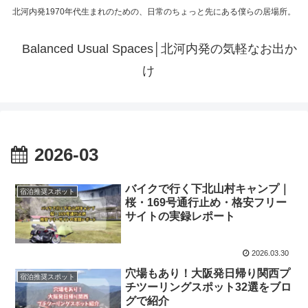
北河内発1970年代生まれのための、日常のちょっと先にある僕らの居場所。
Balanced Usual Spaces│北河内発の気軽なお出か
け
2026-03
バイクで行く下北山村キャンプ｜
宿泊推奨スポット
桜・169号通行止め・格安フリー
サイトの実録レポート
2026.03.30
穴場もあり！大阪発日帰り関西プ
宿泊推奨スポット
チツーリングスポット32選をブロ
グで紹介